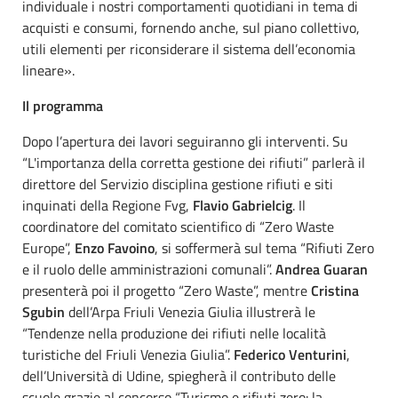
individuale i nostri comportamenti quotidiani in tema di
acquisti e consumi, fornendo anche, sul piano collettivo,
utili elementi per riconsiderare il sistema dell’economia
lineare».
Il programma
Dopo l’apertura dei lavori seguiranno gli interventi. Su
“L'importanza della corretta gestione dei rifiuti” parlerà il
direttore del Servizio disciplina gestione rifiuti e siti
inquinati della Regione Fvg,
Flavio Gabrielcig
. Il
coordinatore del comitato scientifico di “Zero Waste
Europe”,
Enzo Favoino
, si soffermerà sul tema “Rifiuti Zero
e il ruolo delle amministrazioni comunali”.
Andrea Guaran
presenterà poi il progetto “Zero Waste”, mentre
Cristina
Sgubin
dell’Arpa Friuli Venezia Giulia illustrerà le
“Tendenze nella produzione dei rifiuti nelle località
turistiche del Friuli Venezia Giulia”.
Federico Venturini
,
dell’Università di Udine, spiegherà il contributo delle
scuole grazie al concorso “Turismo e rifiuti zero: la