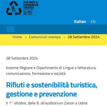
Italian
EN
Skip to main content
You are here:
Home
Comunicati stampa
28 Settembre 2024
28 Settembre 2024
Insieme Regione e Dipartimento di Lingue e letteratura,
comunicazione, formazione e società
Rifiuti e sostenibilità turistica,
gestione e prevenzione
Il 1° ottobre, dalle 9, all’auditorium Zanon a Udine